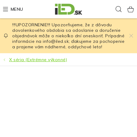
Prejsť
Hľad
na
obsah
!!!UPOZORNENIE!!! Upozorňujeme, že z dôvodu
LED osvetlenie
dovolenkového obdobia sa odoslanie a doručenie
objednávok môže o niekoľko dní oneskoriť. Prípadné
informácie na info@iled.sk; ďakujeme za pochopenie
LED baterky
a prajeme vám nádherné, oddychové leto!
LED čelovky
X séria (Extrémne výkonné)
Cyklistické osvetlenie
Akumulátory a batérie
Nabíjačky
Nože