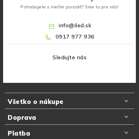
Potrebujete s niečím poradiť? Sme tu pre vás!
info
@
iled.sk
0917 977 936
Z
á
Všetko o nákupe
p
ä
Odporúčania zákazníkov
Doprava
t
Najčastejšie otázky
i
Doručenie kuriérom GLS
Platba
Prečo nakupovať u nás