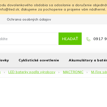
odu dovolenkového obdobia sa odoslanie a doručenie objednáv
info@iled.sk; ďakujeme za pochopenie a prajeme vám nádherné,
Ochrana osobných údajov
Blog
Kontakt
HĽADAŤ
0917 9
lovky
Cyklistické osvetlenie
Akumulátory a batér
á
LED baterky podľa výrobcov
MACTRONIC
M-Fire sé