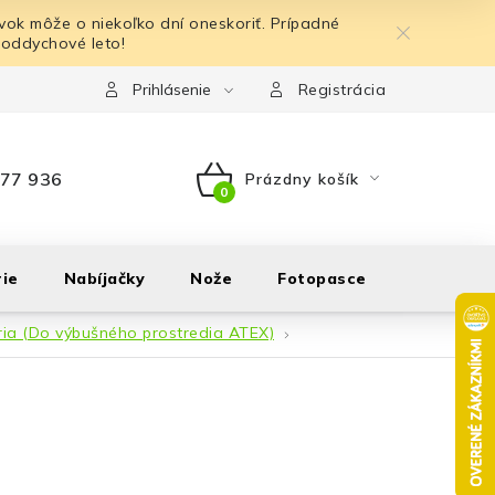
ok môže o niekoľko dní oneskoriť. Prípadné
 oddychové leto!
Prihlásenie
Registrácia
77 936
Prázdny košík
NÁKUPNÝ
KOŠÍK
ie
Nabíjačky
Nože
Fotopasce
Outdoor
ria (Do výbušného prostredia ATEX)