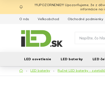
Prejsť
!!!UPOZORNENIE!!! Upozorňujeme, že z dôv
na
informácie na 
obsah
O nás
Veľkoobchod
Obchodné podmienky
LED osvetlenie
LED baterky
LED če
Domov
LED baterky
Ručné LED baterky - svietidl