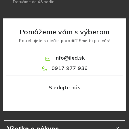
Doručíme do 48 hodín
Pomôžeme vám s výberom
Potrebujete s niečím poradiť? Sme tu pre vás!
info
@
iled.sk
0917 977 936
Z
á
Všetko o nákupe