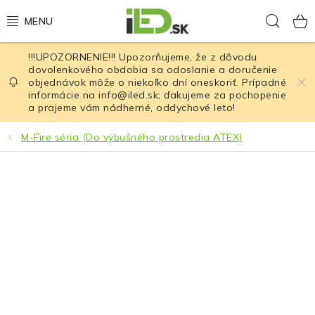
Prejsť
Hľad
na
obsah
!!!UPOZORNENIE!!! Upozorňujeme, že z dôvodu
LED osvetlenie
dovolenkového obdobia sa odoslanie a doručenie
objednávok môže o niekoľko dní oneskoriť. Prípadné
informácie na info@iled.sk; ďakujeme za pochopenie
LED baterky
a prajeme vám nádherné, oddychové leto!
LED čelovky
M-Fire séria (Do výbušného prostredia ATEX)
Cyklistické osvetlenie
Akumulátory a batérie
Nabíjačky
Nože