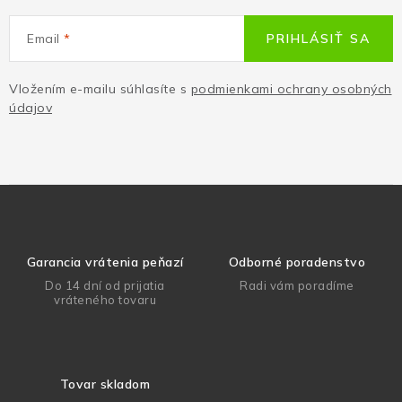
Email
PRIHLÁSIŤ SA
Vložením e-mailu súhlasíte s
podmienkami ochrany osobných
údajov
Garancia vrátenia peňazí
Odborné poradenstvo
Do 14 dní od prijatia
Radi vám poradíme
vráteného tovaru
Tovar skladom