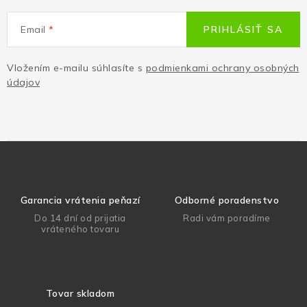
Email
PRIHLÁSIŤ SA
Vložením e-mailu súhlasíte s
podmienkami ochrany osobných
údajov
Garancia vrátenia peňazí
Odborné poradenstvo
Do 14 dní od prijatia
Radi vám poradíme
vráteného tovaru
Tovar skladom