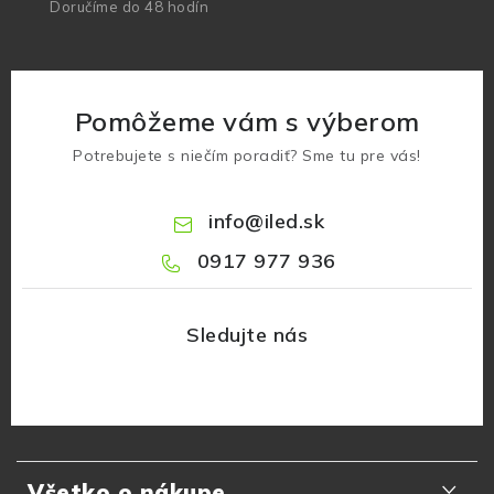
Doručíme do 48 hodín
Pomôžeme vám s výberom
Potrebujete s niečím poradiť? Sme tu pre vás!
info
@
iled.sk
0917 977 936
Z
á
Všetko o nákupe