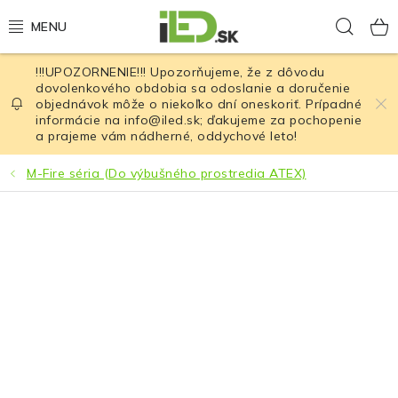
Prejsť
Hľad
na
obsah
!!!UPOZORNENIE!!! Upozorňujeme, že z dôvodu
LED osvetlenie
dovolenkového obdobia sa odoslanie a doručenie
objednávok môže o niekoľko dní oneskoriť. Prípadné
informácie na info@iled.sk; ďakujeme za pochopenie
LED baterky
a prajeme vám nádherné, oddychové leto!
LED čelovky
M-Fire séria (Do výbušného prostredia ATEX)
Cyklistické osvetlenie
Akumulátory a batérie
Nabíjačky
Nože