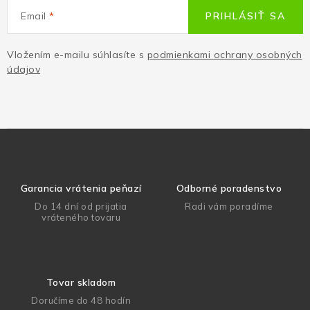
Email
PRIHLÁSIŤ SA
Vložením e-mailu súhlasíte s
podmienkami ochrany osobných
údajov
Garancia vrátenia peňazí
Odborné poradenstvo
Do 14 dní od prijatia
Radi vám poradíme
vráteného tovaru
Tovar skladom
Doručíme do 48 hodín