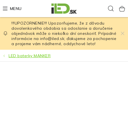
Prejsť
Hľad
na
obsah
!!!UPOZORNENIE!!! Upozorňujeme, že z dôvodu
LED osvetlenie
dovolenkového obdobia sa odoslanie a doručenie
objednávok môže o niekoľko dní oneskoriť. Prípadné
informácie na info@iled.sk; ďakujeme za pochopenie
LED baterky
a prajeme vám nádherné, oddychové leto!
LED čelovky
LED baterky MANKER
Cyklistické osvetlenie
Akumulátory a batérie
Nabíjačky
Nože