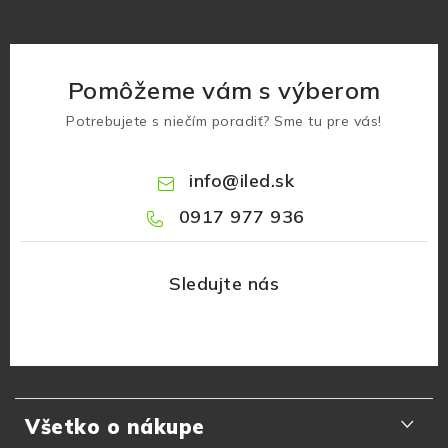
Pomôžeme vám s výberom
Potrebujete s niečím poradiť? Sme tu pre vás!
info
@
iled.sk
0917 977 936
Z
á
Všetko o nákupe
p