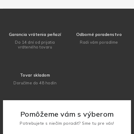
Garancia vrátenia peňazí
Odborné poradenstvo
Do 14 dní od prijatia
Radi vám poradíme
vráteného tovaru
Tovar skladom
Doručíme do 48 hodín
Pomôžeme vám s výberom
Potrebujete s niečím poradiť? Sme tu pre vás!