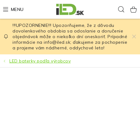
Prejsť
Hľad
na
obsah
!!!UPOZORNENIE!!! Upozorňujeme, že z dôvodu
LED osvetlenie
dovolenkového obdobia sa odoslanie a doručenie
objednávok môže o niekoľko dní oneskoriť. Prípadné
informácie na info@iled.sk; ďakujeme za pochopenie
LED baterky
a prajeme vám nádherné, oddychové leto!
LED čelovky
LED baterky podľa výrobcov
Cyklistické osvetlenie
Akumulátory a batérie
Nabíjačky
Nože