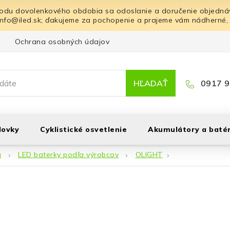
odu dovolenkového obdobia sa odoslanie a doručenie objednáv
info@iled.sk; ďakujeme za pochopenie a prajeme vám nádherné,
Ochrana osobných údajov
Blog
Kontakt
HĽADAŤ
0917 9
lovky
Cyklistické osvetlenie
Akumulátory a batér
á
LED baterky podľa výrobcov
OLIGHT