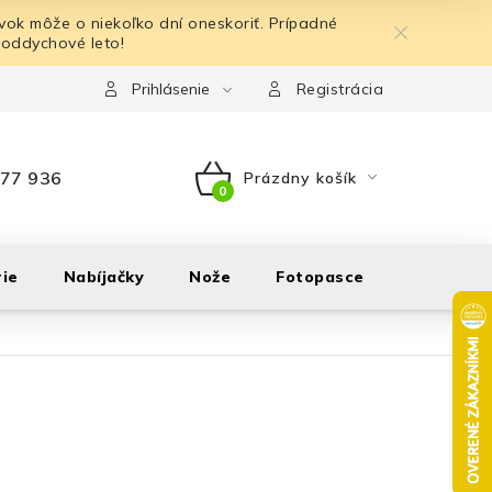
ok môže o niekoľko dní oneskoriť. Prípadné
 oddychové leto!
Prihlásenie
Registrácia
77 936
Prázdny košík
NÁKUPNÝ
KOŠÍK
ie
Nabíjačky
Nože
Fotopasce
Outdoor