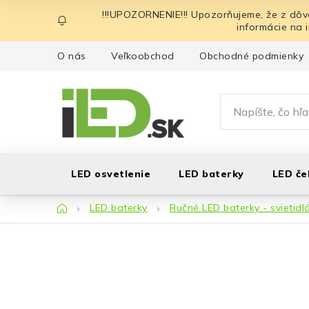
Prejsť
!!!UPOZORNENIE!!! Upozorňujeme, že z dôv
na
informácie na 
obsah
O nás
Veľkoobchod
Obchodné podmienky
LED osvetlenie
LED baterky
LED če
Domov
LED baterky
Ručné LED baterky - svietidl