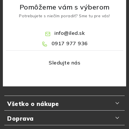
Pomôžeme vám s výberom
Potrebujete s niečím poradiť? Sme tu pre vás!
info
@
iled.sk
0917 977 936
Z
á
Všetko o nákupe
p
ä
Odporúčania zákazníkov
Doprava
t
Najčastejšie otázky