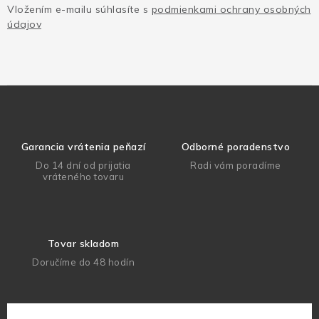
Vložením e-mailu súhlasíte s
podmienkami ochrany osobných
údajov
Garancia vrátenia peňazí
Odborné poradenstvo
Do 14 dní od prijatia
Radi vám poradíme
vráteného tovaru
Tovar skladom
Doručíme do 48 hodín