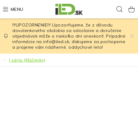
Prejsť
Hľad
na
obsah
!!!UPOZORNENIE!!! Upozorňujeme, že z dôvodu
LED osvetlenie
dovolenkového obdobia sa odoslanie a doručenie
objednávok môže o niekoľko dní oneskoriť. Prípadné
informácie na info@iled.sk; ďakujeme za pochopenie
LED baterky
a prajeme vám nádherné, oddychové leto!
LED čelovky
I séria (Kľúčenky)
Cyklistické osvetlenie
Akumulátory a batérie
Nabíjačky
Nože