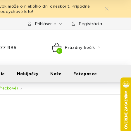
ok môže o niekoľko dní oneskoriť. Prípadné
 oddychové leto!
Prihlásenie
Registrácia
77 936
Prázdny košík
NÁKUPNÝ
KOŠÍK
ie
Nabíjačky
Nože
Fotopasce
Outdoor
Vreckové)