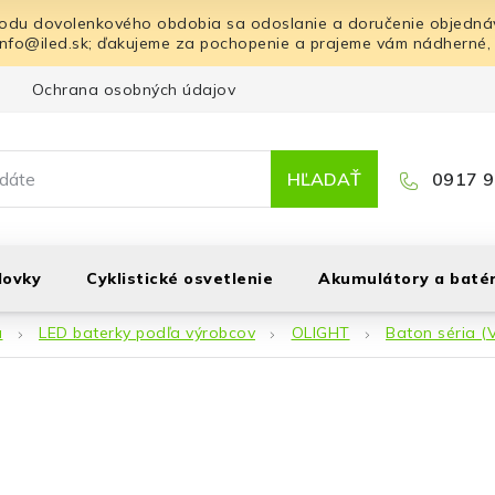
odu dovolenkového obdobia sa odoslanie a doručenie objednáv
info@iled.sk; ďakujeme za pochopenie a prajeme vám nádherné,
Ochrana osobných údajov
Blog
Kontakt
HĽADAŤ
0917 9
lovky
Cyklistické osvetlenie
Akumulátory a batér
á
LED baterky podľa výrobcov
OLIGHT
Baton séria (