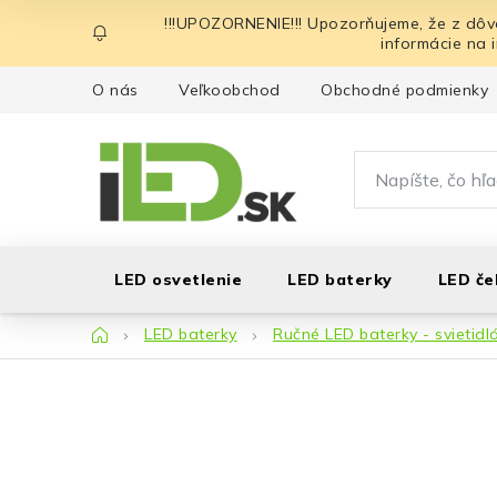
Prejsť
!!!UPOZORNENIE!!! Upozorňujeme, že z dôv
na
informácie na 
obsah
O nás
Veľkoobchod
Obchodné podmienky
LED osvetlenie
LED baterky
LED če
Domov
LED baterky
Ručné LED baterky - svietidl