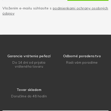
Vložením e-mailu súhlasíte s
podmienkami ochrany osobných
údajov
Garancia vrátenia peňazí
Odborné poradenstvo
Do 14 dní od prijatia
Radi vám poradíme
vráteného tovaru
Tovar skladom
Doručíme do 48 hodín