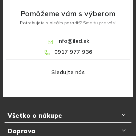
Pomôžeme vám s výberom
Potrebujete s niečím poradiť? Sme tu pre vás!
info
@
iled.sk
0917 977 936
Z
á
Všetko o nákupe
p
ä
Odporúčania zákazníkov
Doprava
t