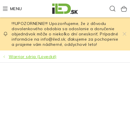
Prejsť
Hľad
na
obsah
!!!UPOZORNENIE!!! Upozorňujeme, že z dôvodu
LED osvetlenie
dovolenkového obdobia sa odoslanie a doručenie
objednávok môže o niekoľko dní oneskoriť. Prípadné
informácie na info@iled.sk; ďakujeme za pochopenie
LED baterky
a prajeme vám nádherné, oddychové leto!
LED čelovky
Warrior séria (Lovecké)
Cyklistické osvetlenie
Akumulátory a batérie
Nabíjačky
Nože