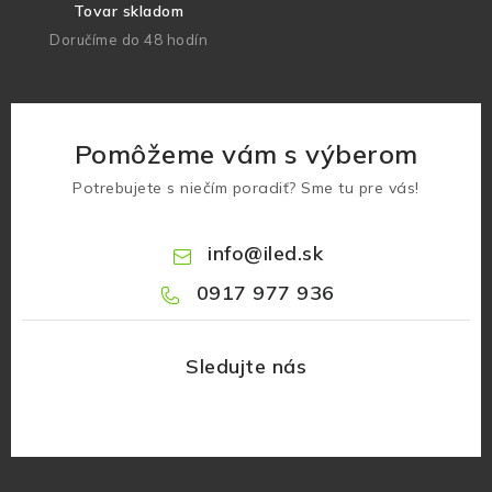
Tovar skladom
Doručíme do 48 hodín
Pomôžeme vám s výberom
Potrebujete s niečím poradiť? Sme tu pre vás!
info
@
iled.sk
0917 977 936
Z