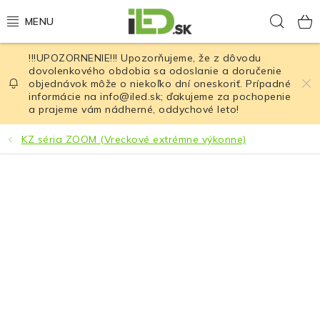
Prejsť
Hľad
na
obsah
!!!UPOZORNENIE!!! Upozorňujeme, že z dôvodu
LED osvetlenie
dovolenkového obdobia sa odoslanie a doručenie
objednávok môže o niekoľko dní oneskoriť. Prípadné
informácie na info@iled.sk; ďakujeme za pochopenie
LED baterky
a prajeme vám nádherné, oddychové leto!
LED čelovky
KZ séria ZOOM (Vreckové extrémne výkonne)
Cyklistické osvetlenie
Akumulátory a batérie
Nabíjačky
Nože