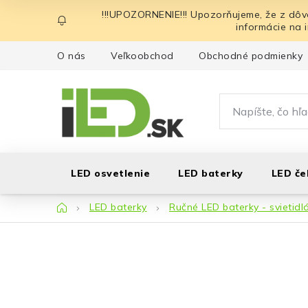
Prejsť
!!!UPOZORNENIE!!! Upozorňujeme, že z dôv
na
informácie na 
obsah
O nás
Veľkoobchod
Obchodné podmienky
LED osvetlenie
LED baterky
LED če
Domov
LED baterky
Ručné LED baterky - svietidl