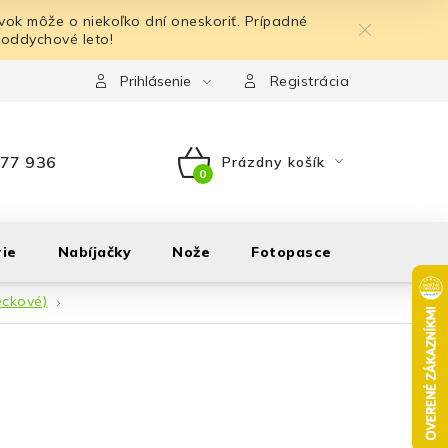
ok môže o niekoľko dní oneskoriť. Prípadné
 oddychové leto!
Prihlásenie
Registrácia
77 936
Prázdny košík
NÁKUPNÝ
KOŠÍK
ie
Nabíjačky
Nože
Fotopasce
Outdoor
eckové)