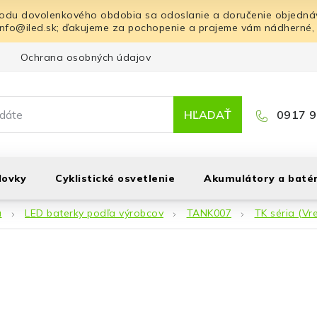
odu dovolenkového obdobia sa odoslanie a doručenie objednáv
info@iled.sk; ďakujeme za pochopenie a prajeme vám nádherné,
Ochrana osobných údajov
Blog
Kontakt
HĽADAŤ
0917 9
lovky
Cyklistické osvetlenie
Akumulátory a batér
á
LED baterky podľa výrobcov
TANK007
TK séria (Vr