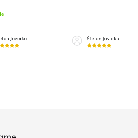
ie
efan Javorka
Štefan Javorka
rame