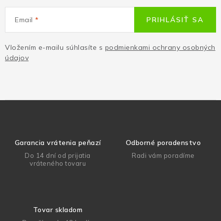
Email
PRIHLÁSIŤ SA
Vložením e-mailu súhlasíte s
podmienkami ochrany osobných
údajov
Garancia vrátenia peňazí
Odborné poradenstvo
Do 14 dní od prijatia
Radi vám poradíme
vráteného tovaru
Tovar skladom