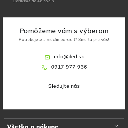
Doručíme do 48 hodín
Pomôžeme vám s výberom
Potrebujete s niečím poradiť? Sme tu pre vás!
info
@
iled.sk
0917 977 936
Z
á
Všetko o nákupe