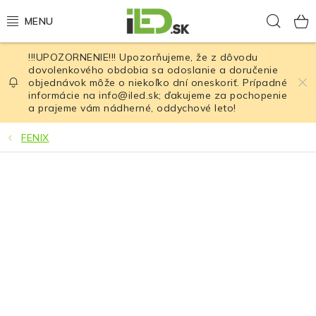
Prejsť
Hľad
na
obsah
!!!UPOZORNENIE!!! Upozorňujeme, že z dôvodu
LED osvetlenie
dovolenkového obdobia sa odoslanie a doručenie
objednávok môže o niekoľko dní oneskoriť. Prípadné
informácie na info@iled.sk; ďakujeme za pochopenie
LED baterky
a prajeme vám nádherné, oddychové leto!
LED čelovky
FENIX
Cyklistické osvetlenie
Akumulátory a batérie
Nabíjačky
Nože