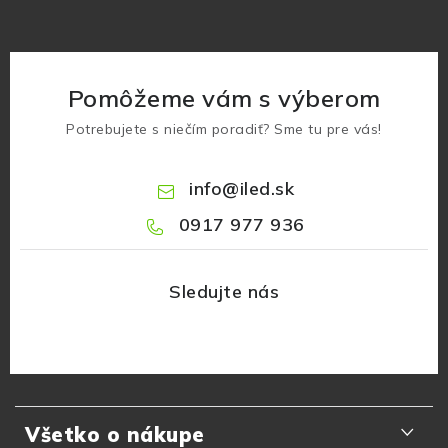
Pomôžeme vám s výberom
Potrebujete s niečím poradiť? Sme tu pre vás!
info
@
iled.sk
0917 977 936
Z
á
Všetko o nákupe
p