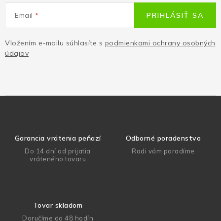
Email
PRIHLÁSIŤ SA
Vložením e-mailu súhlasíte s
podmienkami ochrany osobných
údajov
Garancia vrátenia peňazí
Odborné poradenstvo
Do 14 dní od prijatia
Radi vám poradíme
vráteného tovaru
Tovar skladom
Doručíme do 48 hodín