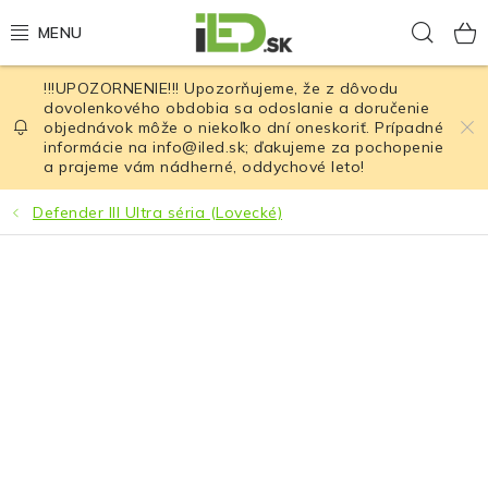
Prejsť
Hľad
na
obsah
!!!UPOZORNENIE!!! Upozorňujeme, že z dôvodu
LED osvetlenie
dovolenkového obdobia sa odoslanie a doručenie
objednávok môže o niekoľko dní oneskoriť. Prípadné
informácie na info@iled.sk; ďakujeme za pochopenie
LED baterky
a prajeme vám nádherné, oddychové leto!
LED čelovky
Defender III Ultra séria (Lovecké)
Cyklistické osvetlenie
Akumulátory a batérie
Nabíjačky
Nože