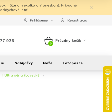
ok môže o niekoľko dní oneskoriť. Prípadné
 oddychové leto!
Prihlásenie
Registrácia
77 936
Prázdny košík
NÁKUPNÝ
KOŠÍK
ie
Nabíjačky
Nože
Fotopasce
Outdoor
III Ultra séria (Lovecké)