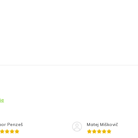
ie
bor Penzeš
Matej Miškovič