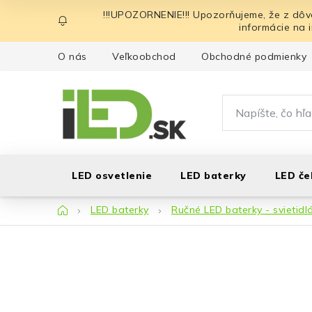
Prejsť
!!!UPOZORNENIE!!! Upozorňujeme, že z dôv
na
informácie na 
obsah
O nás
Veľkoobchod
Obchodné podmienky
LED osvetlenie
LED baterky
LED če
Domov
LED baterky
Ručné LED baterky - svietidl