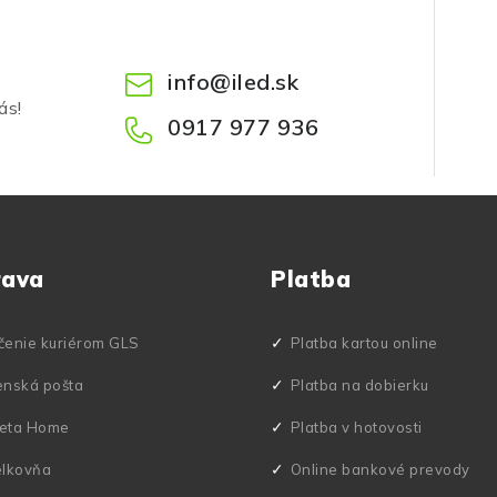
info
@
iled.sk
ás!
0917 977 936
rava
Platba
čenie kuriérom GLS
Platba kartou online
enská pošta
Platba na dobierku
eta Home
Platba v hotovosti
elkovňa
Online bankové prevody