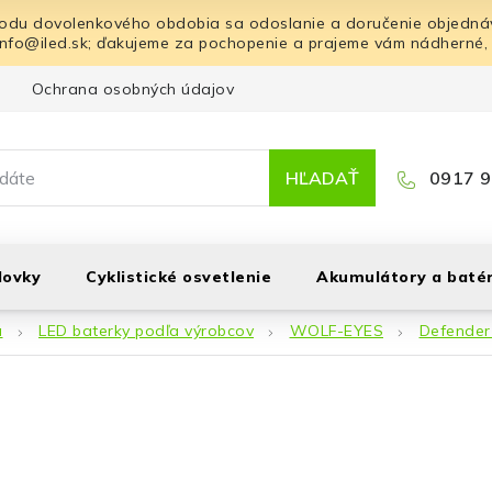
odu dovolenkového obdobia sa odoslanie a doručenie objednáv
info@iled.sk; ďakujeme za pochopenie a prajeme vám nádherné,
Ochrana osobných údajov
Blog
Kontakt
HĽADAŤ
0917 9
lovky
Cyklistické osvetlenie
Akumulátory a batér
á
LED baterky podľa výrobcov
WOLF-EYES
Defender 