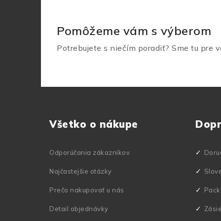
Pomôžeme vám s výberom
Potrebujete s niečím poradiť? Sme tu pre v
Z
á
Všetko o nákupe
Dop
p
ä
Odporúčania zákazníkov
Doru
t
Najčastejšie otázky
Slov
i
Prečo nakupovať u nás
Pack
e
Detail objednávky
Zási