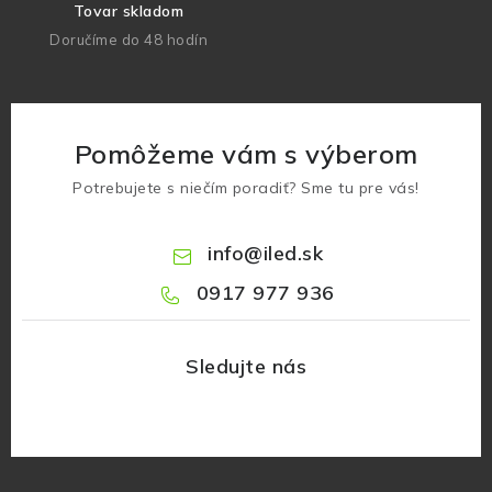
Tovar skladom
Doručíme do 48 hodín
Pomôžeme vám s výberom
Potrebujete s niečím poradiť? Sme tu pre vás!
info
@
iled.sk
0917 977 936
Z