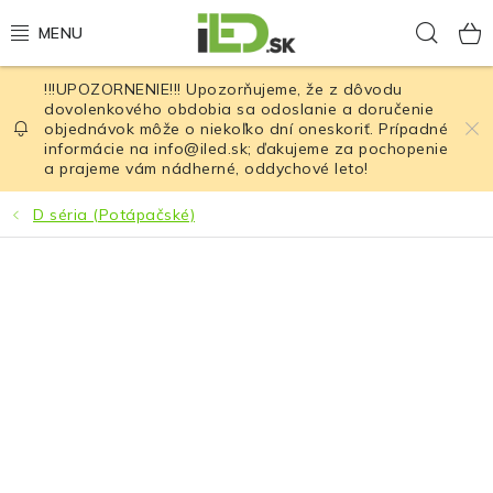
Prejsť
Hľad
na
obsah
!!!UPOZORNENIE!!! Upozorňujeme, že z dôvodu
LED osvetlenie
dovolenkového obdobia sa odoslanie a doručenie
objednávok môže o niekoľko dní oneskoriť. Prípadné
informácie na info@iled.sk; ďakujeme za pochopenie
LED baterky
a prajeme vám nádherné, oddychové leto!
LED čelovky
D séria (Potápačské)
Cyklistické osvetlenie
Akumulátory a batérie
Nabíjačky
Nože