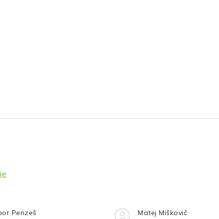
ie
bor Penzeš
Matej Miškovič