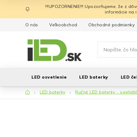
Prejsť
!!!UPOZORNENIE!!! Upozorňujeme, že z dôv
na
informácie na 
obsah
O nás
Veľkoobchod
Obchodné podmienky
LED osvetlenie
LED baterky
LED če
Domov
LED baterky
Ručné LED baterky - svietidl