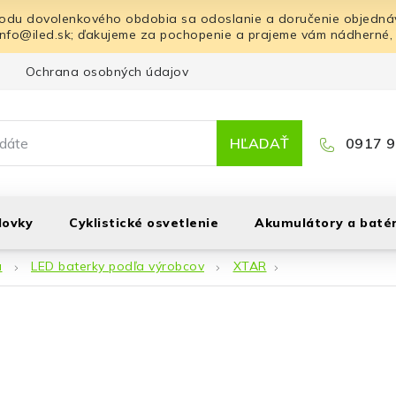
odu dovolenkového obdobia sa odoslanie a doručenie objednáv
info@iled.sk; ďakujeme za pochopenie a prajeme vám nádherné,
Ochrana osobných údajov
Blog
Kontakt
HĽADAŤ
0917 9
lovky
Cyklistické osvetlenie
Akumulátory a batér
á
LED baterky podľa výrobcov
XTAR