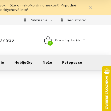
ok môže o niekoľko dní oneskoriť. Prípadné
 oddychové leto!
Prihlásenie
Registrácia
77 936
Prázdny košík
NÁKUPNÝ
KOŠÍK
ie
Nabíjačky
Nože
Fotopasce
Outdoor