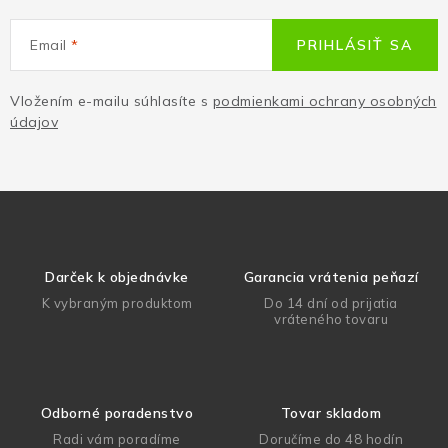
Email
PRIHLÁSIŤ SA
Vložením e-mailu súhlasíte s
podmienkami ochrany osobných
údajov
Darček k objednávke
Garancia vrátenia peňazí
K vybraným produktom
Do 14 dní od prijatia
vráteného tovaru
Odborné poradenstvo
Tovar skladom
Radi vám poradíme
Doručíme do 48 hodín