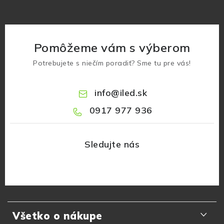
Pomôžeme vám s výberom
Potrebujete s niečím poradiť? Sme tu pre vás!
info
@
iled.sk
0917 977 936
Z
á
Všetko o nákupe
p