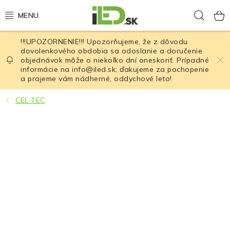
Prejsť
Hľad
na
obsah
!!!UPOZORNENIE!!! Upozorňujeme, že z dôvodu
LED osvetlenie
dovolenkového obdobia sa odoslanie a doručenie
objednávok môže o niekoľko dní oneskoriť. Prípadné
informácie na info@iled.sk; ďakujeme za pochopenie
LED baterky
a prajeme vám nádherné, oddychové leto!
LED čelovky
CEL-TEC
Cyklistické osvetlenie
Akumulátory a batérie
Nabíjačky
Nože