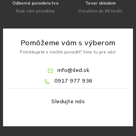
Odborné poradenstvo
Tovar skladom
Radi vám poradíme
Doručíme do 48 hodín
Pomôžeme vám s výberom
Potrebujete s niečím poradiť? Sme tu pre vás!
info
@
iled.sk
0917 977 936
Z