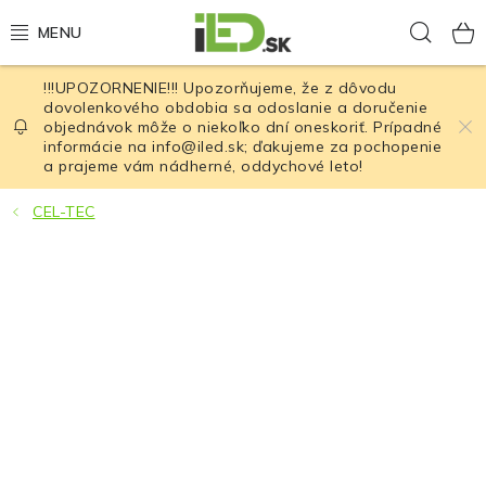
Prejsť
Hľad
na
obsah
!!!UPOZORNENIE!!! Upozorňujeme, že z dôvodu
LED osvetlenie
dovolenkového obdobia sa odoslanie a doručenie
objednávok môže o niekoľko dní oneskoriť. Prípadné
informácie na info@iled.sk; ďakujeme za pochopenie
LED baterky
a prajeme vám nádherné, oddychové leto!
LED čelovky
CEL-TEC
Cyklistické osvetlenie
Akumulátory a batérie
Nabíjačky
Nože