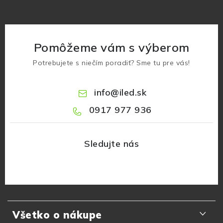
Pomôžeme vám s výberom
Potrebujete s niečím poradiť? Sme tu pre vás!
info
@
iled.sk
0917 977 936
Z
á
Všetko o nákupe
p