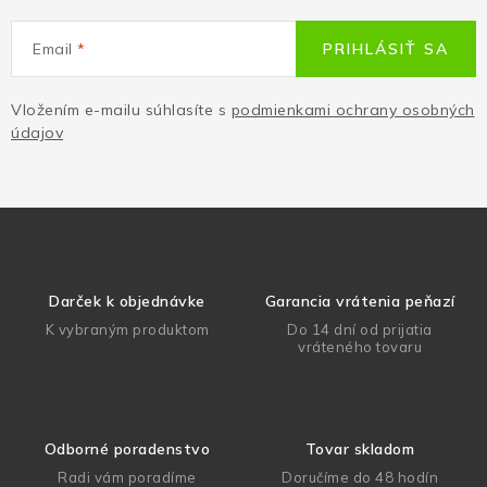
Email
PRIHLÁSIŤ SA
Vložením e-mailu súhlasíte s
podmienkami ochrany osobných
údajov
Darček k objednávke
Garancia vrátenia peňazí
K vybraným produktom
Do 14 dní od prijatia
vráteného tovaru
Odborné poradenstvo
Tovar skladom
Radi vám poradíme
Doručíme do 48 hodín