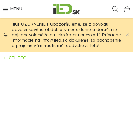
Prejsť
Hľad
na
obsah
!!!UPOZORNENIE!!! Upozorňujeme, že z dôvodu
LED osvetlenie
dovolenkového obdobia sa odoslanie a doručenie
objednávok môže o niekoľko dní oneskoriť. Prípadné
informácie na info@iled.sk; ďakujeme za pochopenie
LED baterky
a prajeme vám nádherné, oddychové leto!
LED čelovky
CEL-TEC
Cyklistické osvetlenie
Akumulátory a batérie
Nabíjačky
Nože