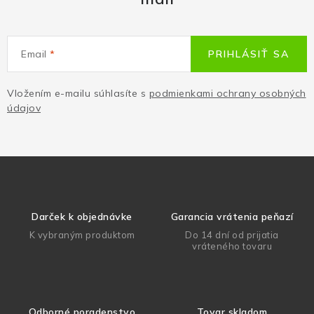
Email
PRIHLÁSIŤ SA
Vložením e-mailu súhlasíte s
podmienkami ochrany osobných
údajov
Darček k objednávke
Garancia vrátenia peňazí
K vybraným produktom
Do 14 dní od prijatia
vráteného tovaru
Odborné poradenstvo
Tovar skladom