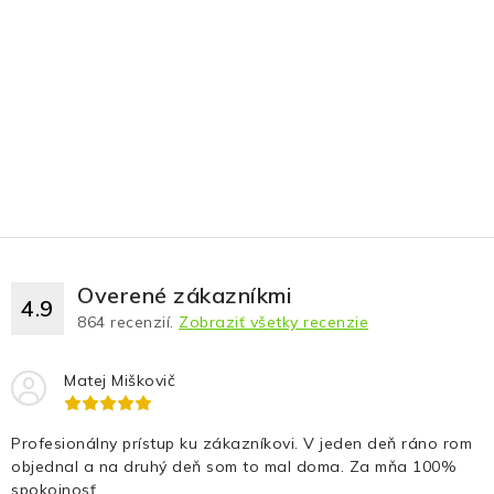
Fotopasce
Outdoor
Termovízie a nočné videnia
Tip na darček
Výpredaj
Overené zákazníkmi
4.9
Značky
864
recenzií.
Zobraziť všetky recenzie
O nás
Veľkoobchod
Obchodné podmienky
Matej Miškovič
Ochrana osobných údajov
Blog
Kontakt
Profesionálny prístup ku zákazníkovi. V jeden deň ráno rom
objednal a na druhý deň som to mal doma. Za mňa 100%
spokojnosť.