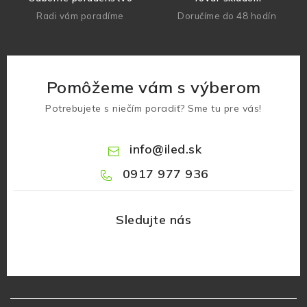
Radi vám poradíme
Doručíme do 48 hodín
Pomôžeme vám s výberom
Potrebujete s niečím poradiť? Sme tu pre vás!
info
@
iled.sk
0917 977 936
Z
á