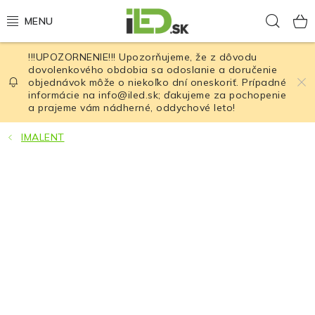
Prejsť
Hľad
na
obsah
!!!UPOZORNENIE!!! Upozorňujeme, že z dôvodu
LED osvetlenie
dovolenkového obdobia sa odoslanie a doručenie
objednávok môže o niekoľko dní oneskoriť. Prípadné
informácie na info@iled.sk; ďakujeme za pochopenie
LED baterky
a prajeme vám nádherné, oddychové leto!
LED čelovky
IMALENT
Cyklistické osvetlenie
Akumulátory a batérie
Nabíjačky
Nože