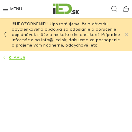
Prejsť
Hľad
na
obsah
!!!UPOZORNENIE!!! Upozorňujeme, že z dôvodu
LED osvetlenie
dovolenkového obdobia sa odoslanie a doručenie
objednávok môže o niekoľko dní oneskoriť. Prípadné
informácie na info@iled.sk; ďakujeme za pochopenie
LED baterky
a prajeme vám nádherné, oddychové leto!
LED čelovky
KLARUS
Cyklistické osvetlenie
Akumulátory a batérie
Nabíjačky
Nože