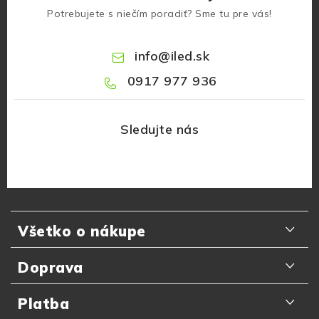
Potrebujete s niečím poradiť? Sme tu pre vás!
info
@
iled.sk
0917 977 936
Z
á
Všetko o nákupe
p
ä
Odporúčania zákazníkov
Doprava
t
Najčastejšie otázky
i
Doručenie kuriérom GLS
Platba
e
Prečo nakupovať u nás