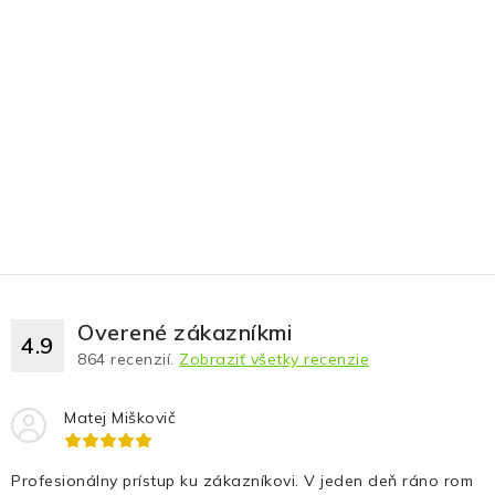
Fotopasce
Outdoor
Termovízie a nočné videnia
Tip na darček
Výpredaj
Značky
Overené zákazníkmi
4.9
864
recenzií.
Zobraziť všetky recenzie
O nás
Veľkoobchod
Obchodné podmienky
Ochrana osobných údajov
Blog
Kontakt
Matej Miškovič
Profesionálny prístup ku zákazníkovi. V jeden deň ráno rom