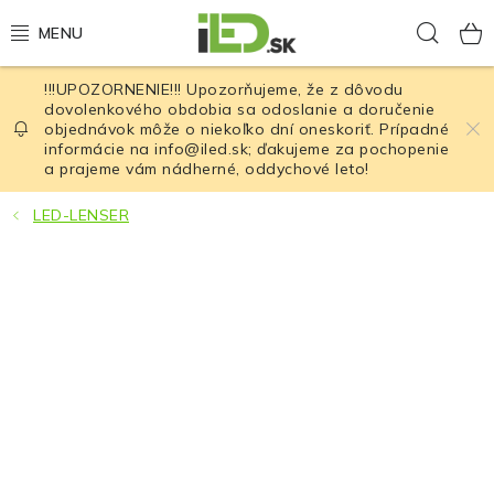
Prejsť
Hľad
na
obsah
!!!UPOZORNENIE!!! Upozorňujeme, že z dôvodu
LED osvetlenie
dovolenkového obdobia sa odoslanie a doručenie
objednávok môže o niekoľko dní oneskoriť. Prípadné
informácie na info@iled.sk; ďakujeme za pochopenie
LED baterky
a prajeme vám nádherné, oddychové leto!
LED čelovky
LED-LENSER
Cyklistické osvetlenie
Akumulátory a batérie
Nabíjačky
Nože