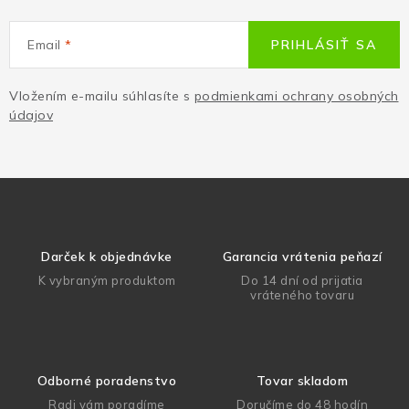
Email
PRIHLÁSIŤ SA
Vložením e-mailu súhlasíte s
podmienkami ochrany osobných
údajov
Darček k objednávke
Garancia vrátenia peňazí
K vybraným produktom
Do 14 dní od prijatia
vráteného tovaru
Odborné poradenstvo
Tovar skladom
Radi vám poradíme
Doručíme do 48 hodín