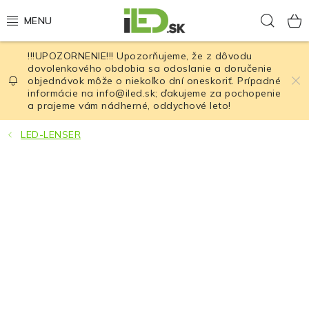
Prejsť
Hľad
na
obsah
!!!UPOZORNENIE!!! Upozorňujeme, že z dôvodu
LED osvetlenie
dovolenkového obdobia sa odoslanie a doručenie
objednávok môže o niekoľko dní oneskoriť. Prípadné
informácie na info@iled.sk; ďakujeme za pochopenie
LED baterky
a prajeme vám nádherné, oddychové leto!
LED čelovky
LED-LENSER
Cyklistické osvetlenie
Akumulátory a batérie
Nabíjačky
Nože