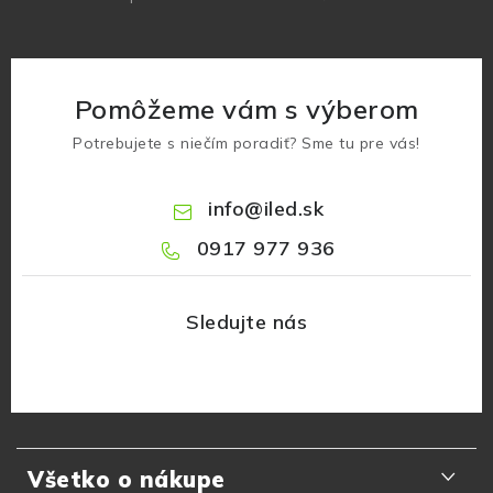
Pomôžeme vám s výberom
Potrebujete s niečím poradiť? Sme tu pre vás!
info
@
iled.sk
0917 977 936
Z
á
Všetko o nákupe
p