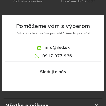
Radi vám poradíme
Doručíme do 48 hodín
Pomôžeme vám s výberom
Potrebujete s niečím poradiť? Sme tu pre vás!
info
@
iled.sk
0917 977 936
Z
á
Všetko o nákupe