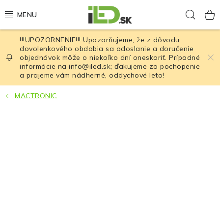
Prejsť
Hľad
na
obsah
!!!UPOZORNENIE!!! Upozorňujeme, že z dôvodu
LED osvetlenie
dovolenkového obdobia sa odoslanie a doručenie
objednávok môže o niekoľko dní oneskoriť. Prípadné
informácie na info@iled.sk; ďakujeme za pochopenie
LED baterky
a prajeme vám nádherné, oddychové leto!
LED čelovky
MACTRONIC
Cyklistické osvetlenie
Akumulátory a batérie
Nabíjačky
Nože