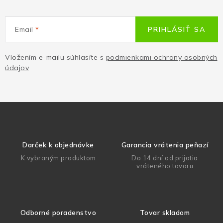
Email
PRIHLÁSIŤ SA
Vložením e-mailu súhlasíte s
podmienkami ochrany osobných
údajov
Darček k objednávke
Garancia vrátenia peňazí
K vybraným produktom
Do 14 dní od prijatia
vráteného tovaru
Odborné poradenstvo
Tovar skladom