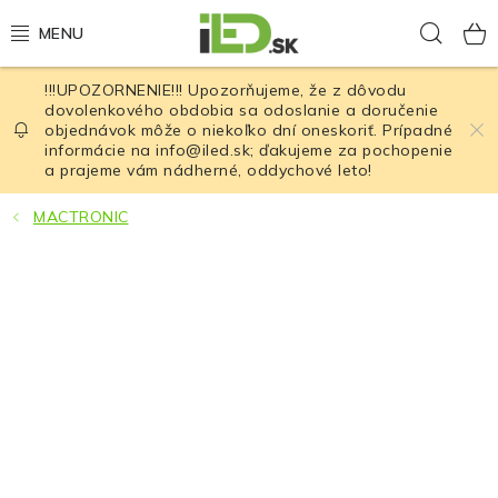
Prejsť
Hľad
na
obsah
!!!UPOZORNENIE!!! Upozorňujeme, že z dôvodu
LED osvetlenie
dovolenkového obdobia sa odoslanie a doručenie
objednávok môže o niekoľko dní oneskoriť. Prípadné
informácie na info@iled.sk; ďakujeme za pochopenie
LED baterky
a prajeme vám nádherné, oddychové leto!
LED čelovky
MACTRONIC
Cyklistické osvetlenie
Akumulátory a batérie
Nabíjačky
Nože