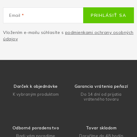
Email
PRIHLÁSIŤ SA
Vložením e-mailu súhlasíte s
podmienkami ochrany osobných
údajov
Darček k objednávke
Garancia vrátenia peňazí
K vybraným produktom
Do 14 dní od prijatia
vráteného tovaru
Odborné poradenstvo
Tovar skladom
Radi vám poradíme
Doručíme do 48 hodín