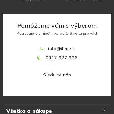
Pomôžeme vám s výberom
Potrebujete s niečím poradiť? Sme tu pre vás!
info
@
iled.sk
0917 977 936
Z
á
Všetko o nákupe
p