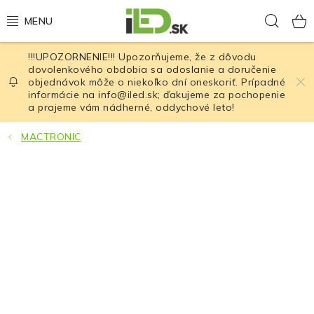
Prejsť
Hľad
na
obsah
!!!UPOZORNENIE!!! Upozorňujeme, že z dôvodu
LED osvetlenie
dovolenkového obdobia sa odoslanie a doručenie
objednávok môže o niekoľko dní oneskoriť. Prípadné
informácie na info@iled.sk; ďakujeme za pochopenie
LED baterky
a prajeme vám nádherné, oddychové leto!
LED čelovky
MACTRONIC
Cyklistické osvetlenie
Akumulátory a batérie
Nabíjačky
Nože