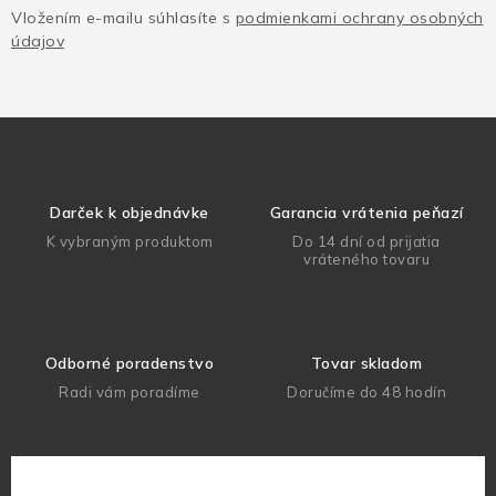
Vložením e-mailu súhlasíte s
podmienkami ochrany osobných
údajov
Darček k objednávke
Garancia vrátenia peňazí
K vybraným produktom
Do 14 dní od prijatia
vráteného tovaru
Odborné poradenstvo
Tovar skladom
Radi vám poradíme
Doručíme do 48 hodín