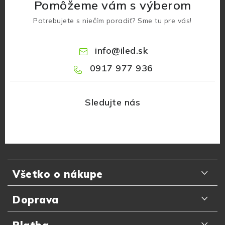
Pomôžeme vám s výberom
Potrebujete s niečím poradiť? Sme tu pre vás!
info
@
iled.sk
0917 977 936
Z
á
Všetko o nákupe
p
ä
Odporúčania zákazníkov
Doprava
t
Najčastejšie otázky
i
Doručenie kuriérom GLS