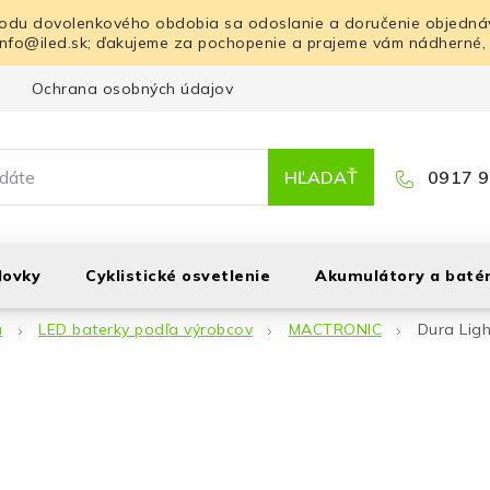
odu dovolenkového obdobia sa odoslanie a doručenie objednáv
info@iled.sk; ďakujeme za pochopenie a prajeme vám nádherné,
Ochrana osobných údajov
Blog
Kontakt
HĽADAŤ
0917 9
lovky
Cyklistické osvetlenie
Akumulátory a batér
á
LED baterky podľa výrobcov
MACTRONIC
Dura Ligh