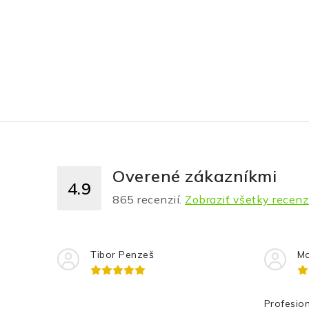
Overené zákazníkmi
4.9
865
recenzií.
Zobraziť všetky recenz
Tibor Penzeš
Ma
Profesion