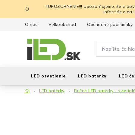
Prejsť
!!!UPOZORNENIE!!! Upozorňujeme, že z dôv
na
informácie na 
obsah
O nás
Veľkoobchod
Obchodné podmienky
LED osvetlenie
LED baterky
LED če
Domov
LED baterky
Ručné LED baterky - svietidl