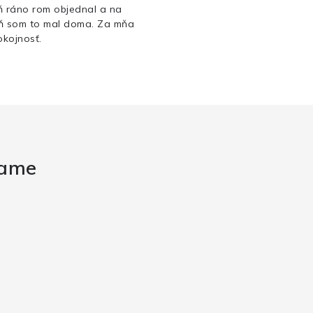
ň ráno rom objednal a na
ň som to mal doma. Za mňa
kojnosť.
rame