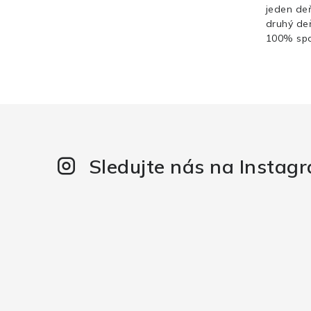
jeden de
druhý de
100% spo
Sledujte nás na Instag