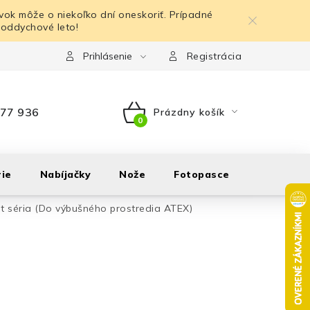
ok môže o niekoľko dní oneskoriť. Prípadné
 oddychové leto!
Prihlásenie
Registrácia
77 936
Prázdny košík
NÁKUPNÝ
KOŠÍK
ie
Nabíjačky
Nože
Fotopasce
Outdoor
t séria (Do výbušného prostredia ATEX)