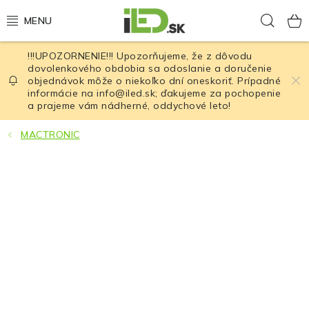
Prejsť
Hľad
na
obsah
!!!UPOZORNENIE!!! Upozorňujeme, že z dôvodu
LED osvetlenie
dovolenkového obdobia sa odoslanie a doručenie
objednávok môže o niekoľko dní oneskoriť. Prípadné
informácie na info@iled.sk; ďakujeme za pochopenie
LED baterky
a prajeme vám nádherné, oddychové leto!
LED čelovky
MACTRONIC
Cyklistické osvetlenie
Akumulátory a batérie
Nabíjačky
Nože