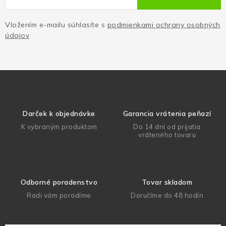
Vložením e-mailu súhlasíte s
podmienkami ochrany osobných
údajov
Darček k objednávke
Garancia vrátenia peňazí
K vybraným produktom
Do 14 dní od prijatia
vráteného tovaru
Odborné poradenstvo
Tovar skladom
Radi vám poradíme
Doručíme do 48 hodín