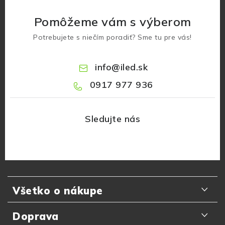
Pomôžeme vám s výberom
Potrebujete s niečím poradiť? Sme tu pre vás!
info
@
iled.sk
0917 977 936
Z
á
Všetko o nákupe
p
ä
Odporúčania zákazníkov
Doprava
t