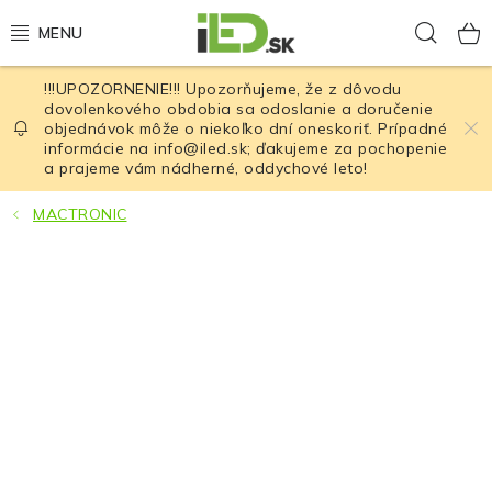
Prejsť
Hľad
na
obsah
!!!UPOZORNENIE!!! Upozorňujeme, že z dôvodu
LED osvetlenie
dovolenkového obdobia sa odoslanie a doručenie
objednávok môže o niekoľko dní oneskoriť. Prípadné
informácie na info@iled.sk; ďakujeme za pochopenie
LED baterky
a prajeme vám nádherné, oddychové leto!
LED čelovky
MACTRONIC
Cyklistické osvetlenie
Akumulátory a batérie
Nabíjačky
Nože