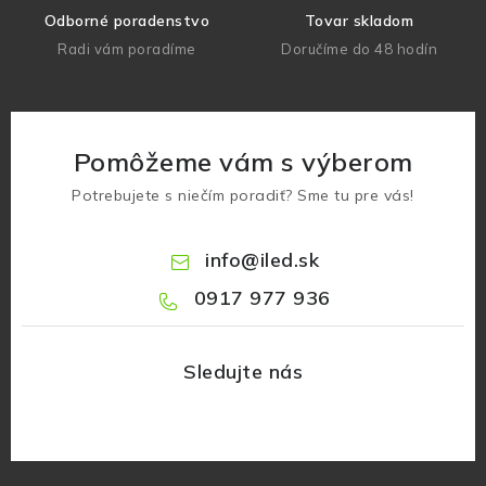
Odborné poradenstvo
Tovar skladom
Radi vám poradíme
Doručíme do 48 hodín
Pomôžeme vám s výberom
Potrebujete s niečím poradiť? Sme tu pre vás!
info
@
iled.sk
0917 977 936
Z