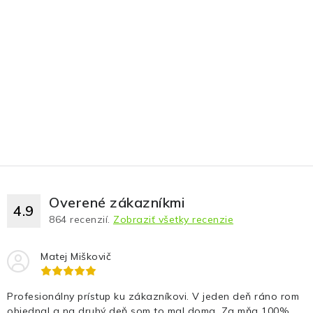
Overené zákazníkmi
4.9
864
recenzií.
Zobraziť všetky recenzie
Matej Miškovič
Profesionálny prístup ku zákazníkovi. V jeden deň ráno rom
objednal a na druhý deň som to mal doma. Za mňa 100%