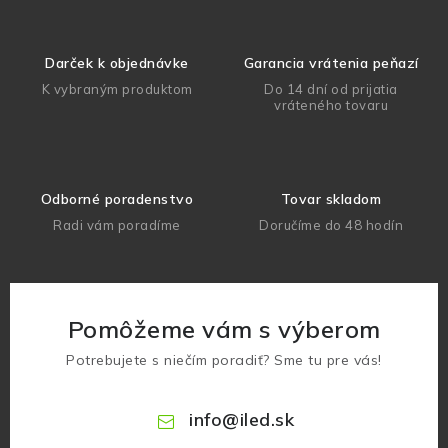
Darček k objednávke
Garancia vrátenia peňazí
K vybraným produktom
Do 14 dní od prijatia
vráteného tovaru
Odborné poradenstvo
Tovar skladom
Radi vám poradíme
Doručíme do 48 hodín
Pomôžeme vám s výberom
Potrebujete s niečím poradiť? Sme tu pre vás!
info
@
iled.sk