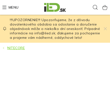
Prejsť
Hľad
na
obsah
!!!UPOZORNENIE!!! Upozorňujeme, že z dôvodu
LED osvetlenie
dovolenkového obdobia sa odoslanie a doručenie
objednávok môže o niekoľko dní oneskoriť. Prípadné
informácie na info@iled.sk; ďakujeme za pochopenie
LED baterky
a prajeme vám nádherné, oddychové leto!
LED čelovky
NITECORE
Cyklistické osvetlenie
Akumulátory a batérie
Nabíjačky
Nože