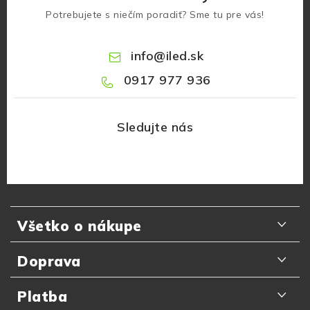
Potrebujete s niečím poradiť? Sme tu pre vás!
info
@
iled.sk
0917 977 936
Z
á
Všetko o nákupe
p
ä
Odporúčania zákazníkov
Doprava
t
Najčastejšie otázky
i
Doručenie kuriérom GLS
Platba
e
Prečo nakupovať u nás