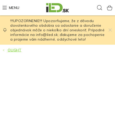
Prejsť
Hľad
na
obsah
!!!UPOZORNENIE!!! Upozorňujeme, že z dôvodu
LED osvetlenie
dovolenkového obdobia sa odoslanie a doručenie
objednávok môže o niekoľko dní oneskoriť. Prípadné
informácie na info@iled.sk; ďakujeme za pochopenie
LED baterky
a prajeme vám nádherné, oddychové leto!
LED čelovky
OLIGHT
Cyklistické osvetlenie
Akumulátory a batérie
Nabíjačky
Nože