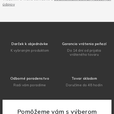
údajov
Darček k objednávke
Garancia vrátenia peňazí
K vybraným produktom
Do 14 dní od prijatia
vráteného tovaru
Odborné poradenstvo
Tovar skladom
Radi vám poradíme
Doručíme do 48 hodín
Pomôžeme vám s výberom