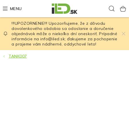
Prejsť
Hľad
na
obsah
!!!UPOZORNENIE!!! Upozorňujeme, že z dôvodu
LED osvetlenie
dovolenkového obdobia sa odoslanie a doručenie
objednávok môže o niekoľko dní oneskoriť. Prípadné
informácie na info@iled.sk; ďakujeme za pochopenie
LED baterky
a prajeme vám nádherné, oddychové leto!
LED čelovky
TANK007
Cyklistické osvetlenie
Akumulátory a batérie
Nabíjačky
Nože