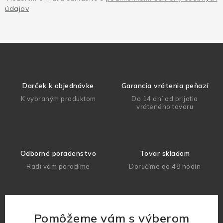
údajov
Darček k objednávke
Garancia vrátenia peňazí
K vybraným produktom
Do 14 dní od prijatia
vráteného tovaru
Odborné poradenstvo
Tovar skladom
Radi vám poradíme
Doručíme do 48 hodín
Pomôžeme vám s výberom