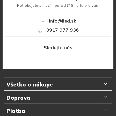
Potrebujete s niečím poradiť? Sme tu pre vás!
info
@
iled.sk
0917 977 936
Z
á
Všetko o nákupe
p
ä
Odporúčania zákazníkov
Doprava
t
Najčastejšie otázky
i
Doručenie kuriérom GLS
Platba
e
Prečo nakupovať u nás