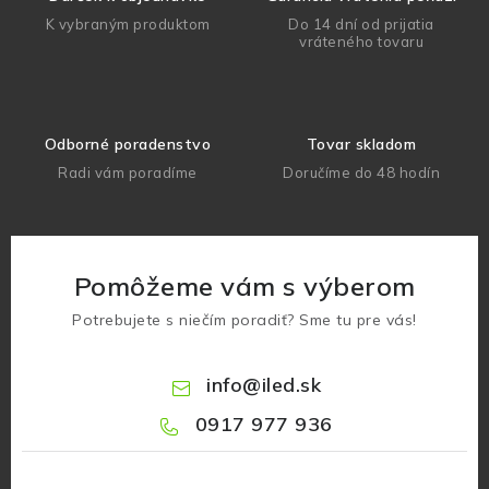
K vybraným produktom
Do 14 dní od prijatia
vráteného tovaru
Odborné poradenstvo
Tovar skladom
Radi vám poradíme
Doručíme do 48 hodín
Pomôžeme vám s výberom
Potrebujete s niečím poradiť? Sme tu pre vás!
info
@
iled.sk
0917 977 936