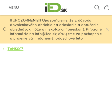
Prejsť
Hľad
na
obsah
!!!UPOZORNENIE!!! Upozorňujeme, že z dôvodu
LED osvetlenie
dovolenkového obdobia sa odoslanie a doručenie
objednávok môže o niekoľko dní oneskoriť. Prípadné
informácie na info@iled.sk; ďakujeme za pochopenie
LED baterky
a prajeme vám nádherné, oddychové leto!
LED čelovky
TANK007
Cyklistické osvetlenie
Akumulátory a batérie
Nabíjačky
Nože