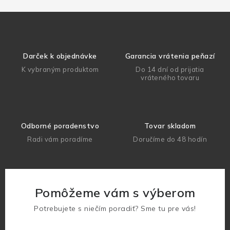
Darček k objednávke
Garancia vrátenia peňazí
K vybraným produktom
Do 14 dní od prijatia
vráteného tovaru
Odborné poradenstvo
Tovar skladom
Radi vám poradíme
Doručíme do 48 hodín
Pomôžeme vám s výberom
Potrebujete s niečím poradiť? Sme tu pre vás!