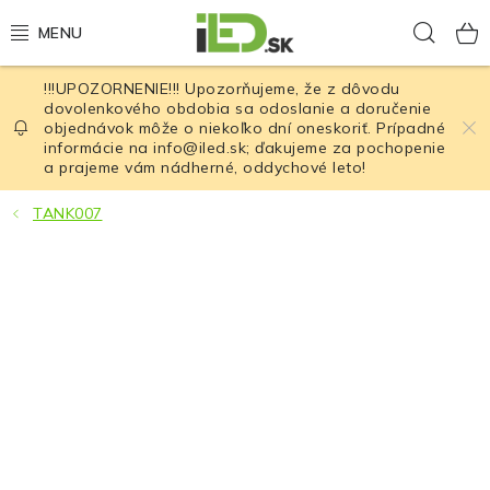
Prejsť
Hľad
na
obsah
!!!UPOZORNENIE!!! Upozorňujeme, že z dôvodu
LED osvetlenie
dovolenkového obdobia sa odoslanie a doručenie
objednávok môže o niekoľko dní oneskoriť. Prípadné
informácie na info@iled.sk; ďakujeme za pochopenie
LED baterky
a prajeme vám nádherné, oddychové leto!
LED čelovky
TANK007
Cyklistické osvetlenie
Akumulátory a batérie
Nabíjačky
Nože