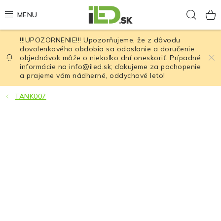
Prejsť
Hľad
na
obsah
!!!UPOZORNENIE!!! Upozorňujeme, že z dôvodu
LED osvetlenie
dovolenkového obdobia sa odoslanie a doručenie
objednávok môže o niekoľko dní oneskoriť. Prípadné
informácie na info@iled.sk; ďakujeme za pochopenie
LED baterky
a prajeme vám nádherné, oddychové leto!
LED čelovky
TANK007
Cyklistické osvetlenie
Akumulátory a batérie
Nabíjačky
Nože