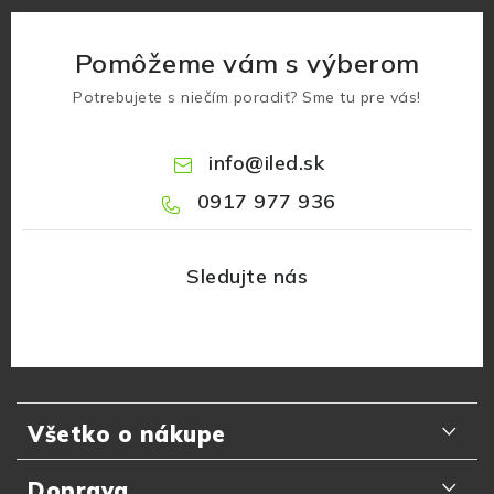
Pomôžeme vám s výberom
Potrebujete s niečím poradiť? Sme tu pre vás!
info
@
iled.sk
0917 977 936
Z
á
Všetko o nákupe
p
ä
Odporúčania zákazníkov
Doprava