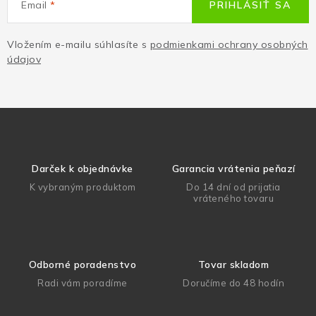
Email
PRIHLÁSIŤ SA
Vložením e-mailu súhlasíte s
podmienkami ochrany osobných
údajov
Darček k objednávke
Garancia vrátenia peňazí
K vybraným produktom
Do 14 dní od prijatia
vráteného tovaru
Odborné poradenstvo
Tovar skladom
Radi vám poradíme
Doručíme do 48 hodín