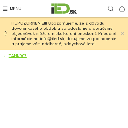
Prejsť
Hľad
na
obsah
!!!UPOZORNENIE!!! Upozorňujeme, že z dôvodu
LED osvetlenie
dovolenkového obdobia sa odoslanie a doručenie
objednávok môže o niekoľko dní oneskoriť. Prípadné
informácie na info@iled.sk; ďakujeme za pochopenie
LED baterky
a prajeme vám nádherné, oddychové leto!
LED čelovky
TANK007
Cyklistické osvetlenie
Akumulátory a batérie
Nabíjačky
Nože