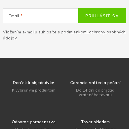
Email
PRIHLÁSIŤ SA
Vložením e-mailu súhlasíte s
podmienkami ochrany osobných
údajov
Darček k objednávke
Garancia vrátenia peňazí
K vybraným produktom
Do 14 dní od prijatia
vráteného tovaru
Odborné poradenstvo
Tovar skladom