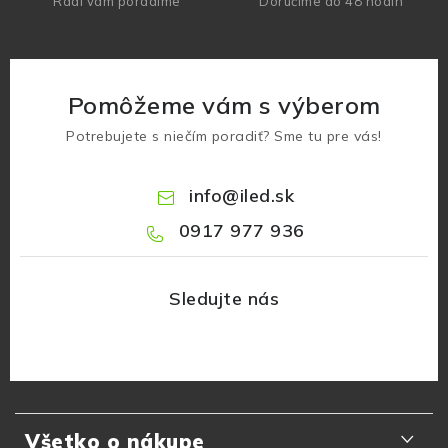
Radi vám poradíme
Doručíme do 48 hodín
Pomôžeme vám s výberom
Potrebujete s niečím poradiť? Sme tu pre vás!
info
@
iled.sk
0917 977 936
Z
á
Všetko o nákupe