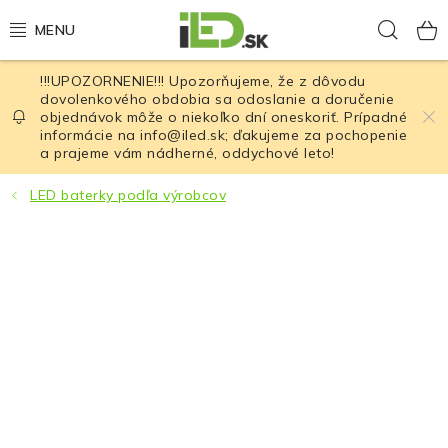
Prejsť
Hľad
na
obsah
!!!UPOZORNENIE!!! Upozorňujeme, že z dôvodu
LED osvetlenie
dovolenkového obdobia sa odoslanie a doručenie
objednávok môže o niekoľko dní oneskoriť. Prípadné
informácie na info@iled.sk; ďakujeme za pochopenie
LED baterky
a prajeme vám nádherné, oddychové leto!
LED čelovky
LED baterky podľa výrobcov
Cyklistické osvetlenie
Akumulátory a batérie
Nabíjačky
Nože