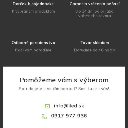
Darček k objednávke
Garancia vrátenia peňazí
K vybraným produktom
Do 14 dní od prijatia
vráteného tovaru
Odborné poradenstvo
Tovar skladom
Radi vám poradíme
Doručíme do 48 hodín
Pomôžeme vám s výberom
Potrebujete s niečím poradiť? Sme tu pre vás!
info
@
iled.sk
0917 977 936