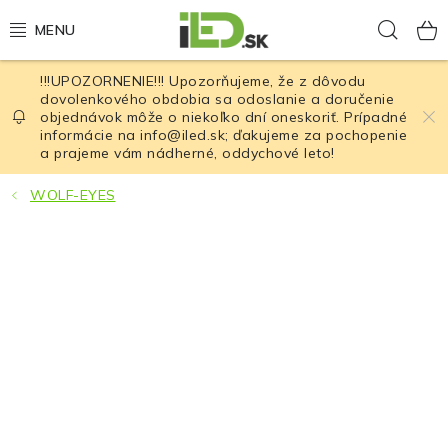
Prejsť
Hľad
na
obsah
!!!UPOZORNENIE!!! Upozorňujeme, že z dôvodu
LED osvetlenie
dovolenkového obdobia sa odoslanie a doručenie
objednávok môže o niekoľko dní oneskoriť. Prípadné
informácie na info@iled.sk; ďakujeme za pochopenie
LED baterky
a prajeme vám nádherné, oddychové leto!
LED čelovky
WOLF-EYES
Cyklistické osvetlenie
Akumulátory a batérie
Nabíjačky
Nože