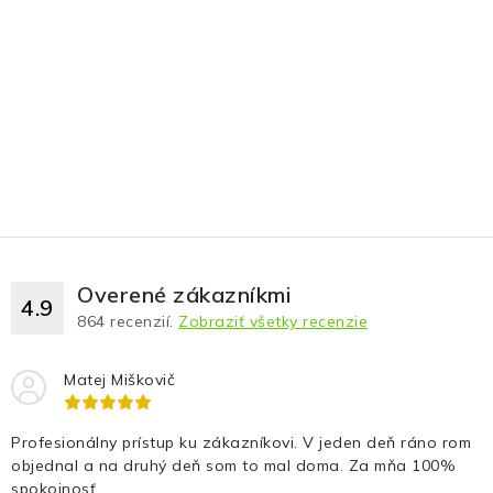
Fotopasce
Outdoor
Termovízie a nočné videnia
Tip na darček
Výpredaj
Overené zákazníkmi
4.9
Značky
864
recenzií.
Zobraziť všetky recenzie
O nás
Veľkoobchod
Obchodné podmienky
Matej Miškovič
Ochrana osobných údajov
Blog
Kontakt
Profesionálny prístup ku zákazníkovi. V jeden deň ráno rom
objednal a na druhý deň som to mal doma. Za mňa 100%
spokojnosť.