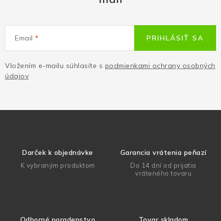
Email
PRIHLÁSIŤ SA
Vložením e-mailu súhlasíte s
podmienkami ochrany osobných
údajov
Darček k objednávke
Garancia vrátenia peňazí
K vybraným produktom
Do 14 dní od prijatia
vráteného tovaru
Odborné poradenstvo
Tovar skladom