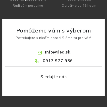
Radi vám poradíme
Doručíme do 48 hodín
Pomôžeme vám s výberom
Potrebujete s niečím poradiť? Sme tu pre vás!
info
@
iled.sk
0917 977 936
Z
á