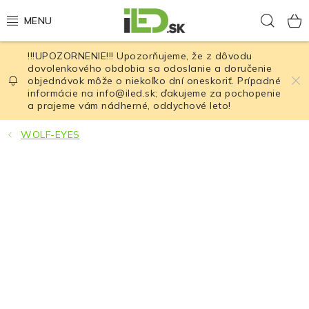
Prejsť
Hľad
na
obsah
!!!UPOZORNENIE!!! Upozorňujeme, že z dôvodu
LED osvetlenie
dovolenkového obdobia sa odoslanie a doručenie
objednávok môže o niekoľko dní oneskoriť. Prípadné
informácie na info@iled.sk; ďakujeme za pochopenie
LED baterky
a prajeme vám nádherné, oddychové leto!
LED čelovky
WOLF-EYES
Cyklistické osvetlenie
Akumulátory a batérie
Nabíjačky
Nože