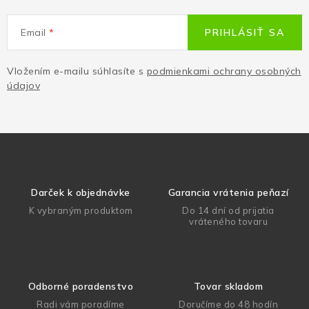
Email
PRIHLÁSIŤ SA
Vložením e-mailu súhlasíte s
podmienkami ochrany osobných
údajov
Darček k objednávke
Garancia vrátenia peňazí
K vybraným produktom
Do 14 dní od prijatia
vráteného tovaru
Odborné poradenstvo
Tovar skladom
Radi vám poradíme
Doručíme do 48 hodín