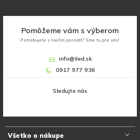
Pomôžeme vám s výberom
Potrebujete s niečím poradiť? Sme tu pre vás!
info
@
iled.sk
0917 977 936
Z
á
Všetko o nákupe
p