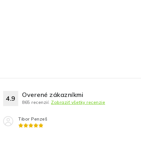
Fotopasce
Outdoor
Termovízie a nočné videnia
Tip na darček
Výpredaj
Značky
Overené zákazníkmi
4.9
865
recenzií.
Zobraziť všetky recenzie
O nás
Veľkoobchod
Obchodné podmienky
Ochrana osobných údajov
Blog
Kontakt
Tibor Penzeš