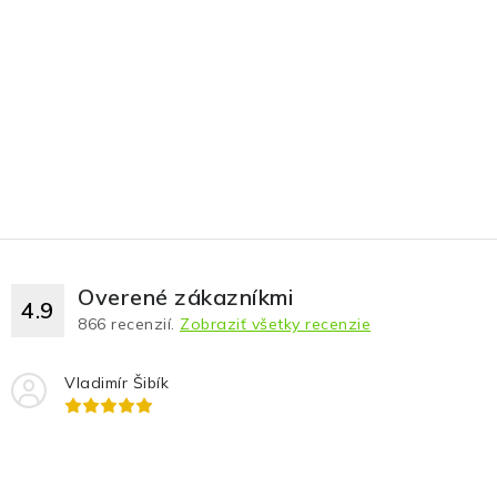
Fotopasce
Outdoor
Termovízie a nočné videnia
Tip na darček
Výpredaj
Overené zákazníkmi
4.9
Značky
866
recenzií.
Zobraziť všetky recenzie
O nás
Veľkoobchod
Obchodné podmienky
Vladimír Šibík
Ochrana osobných údajov
Blog
Kontakt