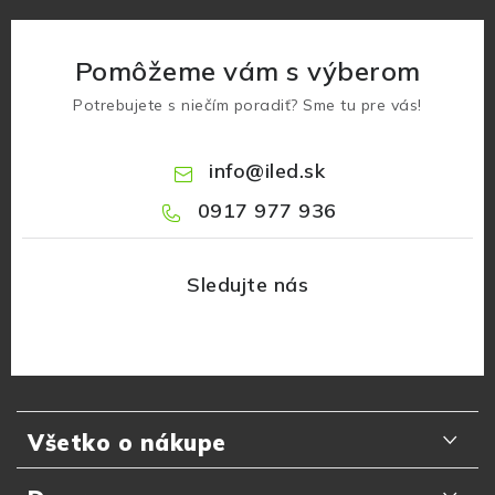
Pomôžeme vám s výberom
Potrebujete s niečím poradiť? Sme tu pre vás!
info
@
iled.sk
0917 977 936
Z
á
Všetko o nákupe
p
ä
Odporúčania zákazníkov