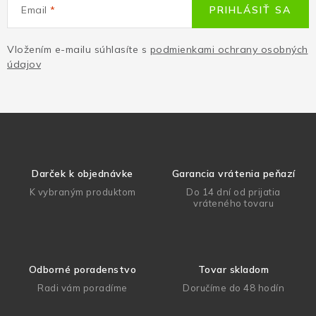
Email
PRIHLÁSIŤ SA
Vložením e-mailu súhlasíte s
podmienkami ochrany osobných
údajov
Darček k objednávke
Garancia vrátenia peňazí
K vybraným produktom
Do 14 dní od prijatia
vráteného tovaru
Odborné poradenstvo
Tovar skladom
Radi vám poradíme
Doručíme do 48 hodín