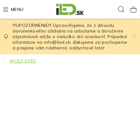
Prejsť
Hľad
na
obsah
!!!UPOZORNENIE!!! Upozorňujeme, že z dôvodu
LED osvetlenie
dovolenkového obdobia sa odoslanie a doručenie
objednávok môže o niekoľko dní oneskoriť. Prípadné
informácie na info@iled.sk; ďakujeme za pochopenie
LED baterky
a prajeme vám nádherné, oddychové leto!
LED čelovky
WOLF-EYES
Cyklistické osvetlenie
Akumulátory a batérie
Nabíjačky
Nože