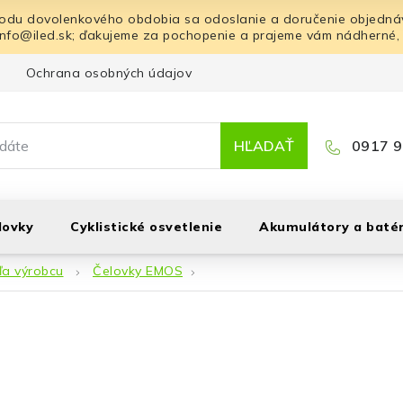
odu dovolenkového obdobia sa odoslanie a doručenie objednáv
info@iled.sk; ďakujeme za pochopenie a prajeme vám nádherné,
Ochrana osobných údajov
Blog
Kontakt
HĽADAŤ
0917 9
lovky
Cyklistické osvetlenie
Akumulátory a batér
ľa výrobcu
Čelovky EMOS