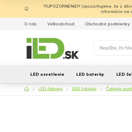
Prejsť
!!!UPOZORNENIE!!! Upozorňujeme, že z dôv
na
informácie na 
obsah
O nás
Veľkoobchod
Obchodné podmienky
LED osvetlenie
LED baterky
LED če
Domov
LED čelovky
LED čelovky
Čelovky pod