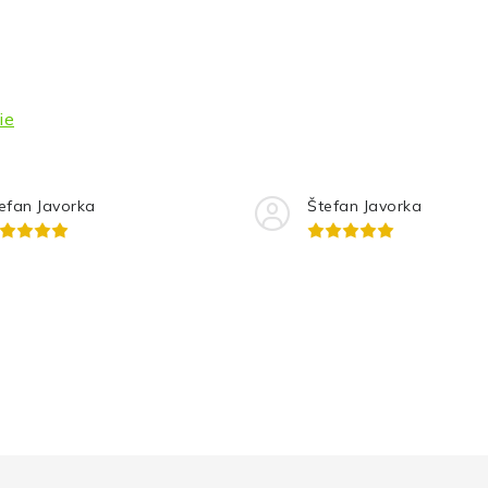
ie
efan Javorka
Štefan Javorka