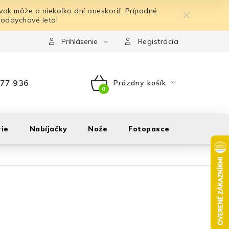
ok môže o niekoľko dní oneskoriť. Prípadné
 oddychové leto!
Prihlásenie
Registrácia
77 936
Prázdny košík
NÁKUPNÝ
KOŠÍK
ie
Nabíjačky
Nože
Fotopasce
Outdoor