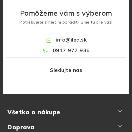
Pomôžeme vám s výberom
Potrebujete s niečím poradiť? Sme tu pre vás!
info
@
iled.sk
0917 977 936
Z
á
Všetko o nákupe
p
ä
Odporúčania zákazníkov
Doprava
t