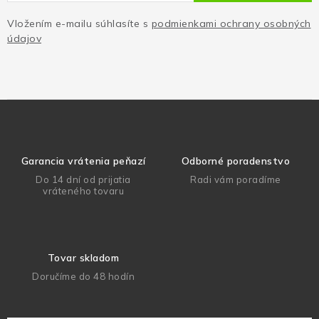
Vložením e-mailu súhlasíte s
podmienkami ochrany osobných
údajov
Garancia vrátenia peňazí
Odborné poradenstvo
Do 14 dní od prijatia
Radi vám poradíme
vráteného tovaru
Tovar skladom
Doručíme do 48 hodín