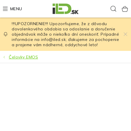
Prejsť
Hľad
na
obsah
!!!UPOZORNENIE!!! Upozorňujeme, že z dôvodu
LED osvetlenie
dovolenkového obdobia sa odoslanie a doručenie
objednávok môže o niekoľko dní oneskoriť. Prípadné
informácie na info@iled.sk; ďakujeme za pochopenie
LED baterky
a prajeme vám nádherné, oddychové leto!
LED čelovky
Čelovky EMOS
Cyklistické osvetlenie
Akumulátory a batérie
Nabíjačky
Nože