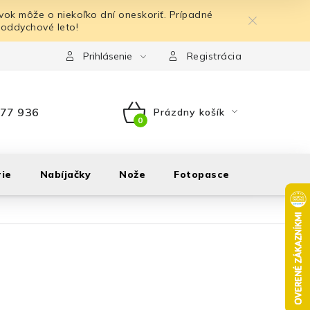
ok môže o niekoľko dní oneskoriť. Prípadné
 oddychové leto!
Prihlásenie
Registrácia
77 936
Prázdny košík
NÁKUPNÝ
KOŠÍK
ie
Nabíjačky
Nože
Fotopasce
Outdoor