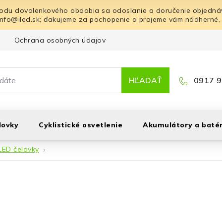
odu dovolenkového obdobia sa odoslanie a doručenie objednáv
info@iled.sk; ďakujeme za pochopenie a prajeme vám nádherné,
Ochrana osobných údajov
Blog
Kontakt
HĽADAŤ
0917 9
lovky
Cyklistické osvetlenie
Akumulátory a batér
LED čelovky