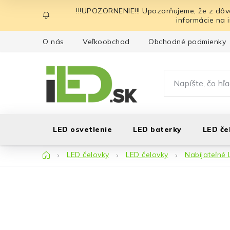
Prejsť
!!!UPOZORNENIE!!! Upozorňujeme, že z dôv
na
informácie na 
obsah
O nás
Veľkoobchod
Obchodné podmienky
LED osvetlenie
LED baterky
LED če
Domov
LED čelovky
LED čelovky
Nabíjateľné 