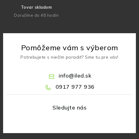
Tovar skladom
Doručíme do 48 hodín
Pomôžeme vám s výberom
Potrebujete s niečím poradiť? Sme tu pre vás!
info
@
iled.sk
0917 977 936
Z