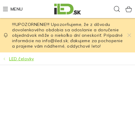
Prejsť
Hľad
na
obsah
!!!UPOZORNENIE!!! Upozorňujeme, že z dôvodu
LED osvetlenie
dovolenkového obdobia sa odoslanie a doručenie
objednávok môže o niekoľko dní oneskoriť. Prípadné
informácie na info@iled.sk; ďakujeme za pochopenie
LED baterky
a prajeme vám nádherné, oddychové leto!
LED čelovky
LED čelovky
Cyklistické osvetlenie
Akumulátory a batérie
Nabíjačky
Nože