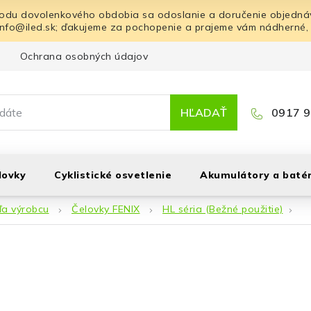
odu dovolenkového obdobia sa odoslanie a doručenie objednáv
info@iled.sk; ďakujeme za pochopenie a prajeme vám nádherné,
Ochrana osobných údajov
Blog
Kontakt
HĽADAŤ
0917 9
lovky
Cyklistické osvetlenie
Akumulátory a batér
ľa výrobcu
Čelovky FENIX
HL séria (Bežné použitie)