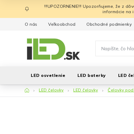
Prejsť
!!!UPOZORNENIE!!! Upozorňujeme, že z dôv
na
informácie na 
obsah
O nás
Veľkoobchod
Obchodné podmienky
LED osvetlenie
LED baterky
LED če
Domov
LED čelovky
LED čelovky
Čelovky pod