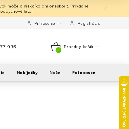
ok môže o niekoľko dní oneskoriť. Prípadné
 oddychové leto!
Prihlásenie
Registrácia
77 936
Prázdny košík
NÁKUPNÝ
KOŠÍK
ie
Nabíjačky
Nože
Fotopasce
Outdoor