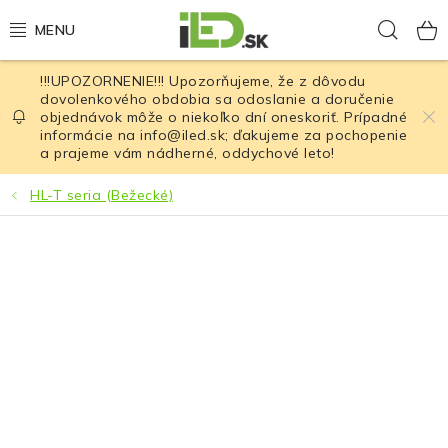
Prejsť
Hľad
na
obsah
!!!UPOZORNENIE!!! Upozorňujeme, že z dôvodu
LED osvetlenie
dovolenkového obdobia sa odoslanie a doručenie
objednávok môže o niekoľko dní oneskoriť. Prípadné
informácie na info@iled.sk; ďakujeme za pochopenie
LED baterky
a prajeme vám nádherné, oddychové leto!
LED čelovky
HL-T seria (Bežecké)
Cyklistické osvetlenie
Akumulátory a batérie
Nabíjačky
Nože