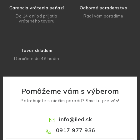
Garancia vrátenia peňazí
Odborné poradenstvo
Do 14 dní od prijatia
Radi vám poradíme
vráteného tovaru
Tovar skladom
Doručíme do 48 hodín
Pomôžeme vám s výberom
Potrebujete s niečím poradiť? Sme tu pre vás!
info
@
iled.sk
0917 977 936