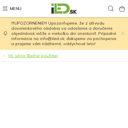
Prejsť
Hľad
na
obsah
!!!UPOZORNENIE!!! Upozorňujeme, že z dôvodu
LED osvetlenie
dovolenkového obdobia sa odoslanie a doručenie
objednávok môže o niekoľko dní oneskoriť. Prípadné
informácie na info@iled.sk; ďakujeme za pochopenie
LED baterky
a prajeme vám nádherné, oddychové leto!
LED čelovky
HL séria (Bežné použitie)
Cyklistické osvetlenie
Akumulátory a batérie
Nabíjačky
Nože