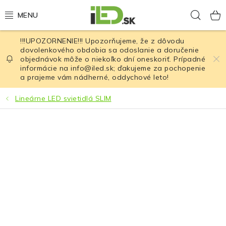
Prejsť
Hľad
na
obsah
!!!UPOZORNENIE!!! Upozorňujeme, že z dôvodu
LED osvetlenie
dovolenkového obdobia sa odoslanie a doručenie
objednávok môže o niekoľko dní oneskoriť. Prípadné
informácie na info@iled.sk; ďakujeme za pochopenie
LED baterky
a prajeme vám nádherné, oddychové leto!
LED čelovky
Lineárne LED svietidlá SLIM
Cyklistické osvetlenie
Akumulátory a batérie
Nabíjačky
Nože