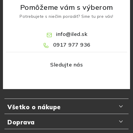
Pomôžeme vám s výberom
Potrebujete s niečím poradiť? Sme tu pre vás!
info
@
iled.sk
0917 977 936
Z
á
Všetko o nákupe
p
ä
Odporúčania zákazníkov
Doprava
t
Najčastejšie otázky