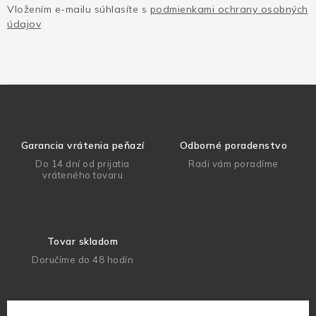
Vložením e-mailu súhlasíte s
podmienkami ochrany osobných
údajov
Garancia vrátenia peňazí
Odborné poradenstvo
Do 14 dní od prijatia
Radi vám poradíme
vráteného tovaru
Tovar skladom
Doručíme do 48 hodín