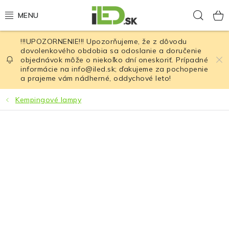
Prejsť
Hľad
na
obsah
!!!UPOZORNENIE!!! Upozorňujeme, že z dôvodu
LED osvetlenie
dovolenkového obdobia sa odoslanie a doručenie
objednávok môže o niekoľko dní oneskoriť. Prípadné
informácie na info@iled.sk; ďakujeme za pochopenie
LED baterky
a prajeme vám nádherné, oddychové leto!
LED čelovky
Kempingové lampy
Cyklistické osvetlenie
Akumulátory a batérie
Nabíjačky
Nože