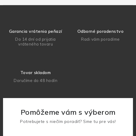
Garancia vrátenia peňazí
Odborné poradenstvo
Do 14 dní od prijatia
Radi vám poradíme
vráteného tovaru
Tovar skladom
Doručíme do 48 hodín
Pomôžeme vám s výberom
Potrebujete s niečím poradiť? Sme tu pre vás!